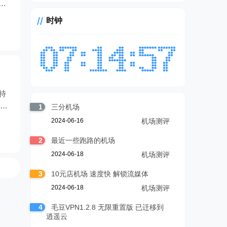
波
时钟
特
标，
1
三分机场
2024-06-16
机场测评
2
最近一些跑路的机场
2024-06-18
机场测评
3
10元店机场 速度快 解锁流媒体
2024-06-18
机场测评
4
毛豆VPN1.2.8 无限重置版 已迁移到
逍遥云