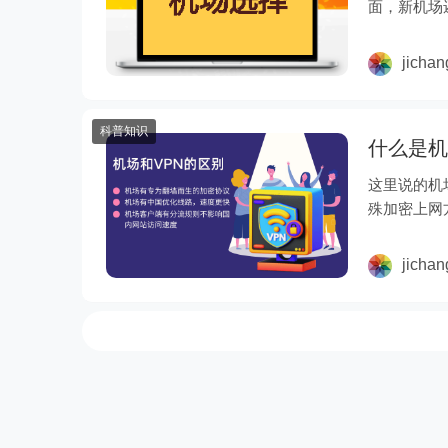
面，新机场
动连……
jicha
科普知识
什么是机
这里说的机
殊加密上网方
之所……
jicha