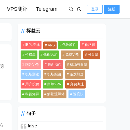
VPS测评
Telegram
登录
注册
标签云
IEPL专线
代理软件
价格低
VPS
价格高
低价稳定
免费VPN
可白嫖
国外VPN
最新动态
机场有白嫖
明
指
机场测速
机场跑路
游戏加速
用户投稿
白嫖VPN
真实测速
科普知识
解锁流媒体
速度快
句子
方
false