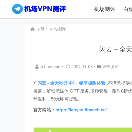
机场测评
白
主页
VPS测评
闪云 – 全
jichangvpn
•
2024-11-05
•
VPS测评
⚡️
闪云 - 全天秒开 4K，畅享极致体验 ,
不满意提供全
覆盖，解锁流媒体 GPT 服务,多种套餐，限时8折优惠
环返利，50元即可提现.
官方网站：
https://lanyan.flmweb.cc/